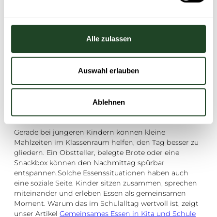
Snacklösungen im Klassenraum können den Ganztag
ergänzen. Sie eignen sich besonders für
Zwischenmahlzeiten, längere Nachmittage oder
Alle zulassen
Übergangsphasen, in denen noch keine vollständige
Struktur aufgebaut ist.
Auswahl erlauben
Für Kinder ist der Klassenraum vertraut. Dadurch
entstehen oft ruhige Essensmomente mit kurzen
Wegen. Gleichzeitig braucht diese Lösung klare
Ablehnen
Regeln: Wann wird gegessen? Wo stehen die
Lebensmittel? Wie wird danach aufgeräumt?
Gerade bei jüngeren Kindern können kleine
Mahlzeiten im Klassenraum helfen, den Tag besser zu
gliedern. Ein Obstteller, belegte Brote oder eine
Snackbox können den Nachmittag spürbar
entspannen.Solche Essenssituationen haben auch
eine soziale Seite. Kinder sitzen zusammen, sprechen
miteinander und erleben Essen als gemeinsamen
Moment. Warum das im Schulalltag wertvoll ist, zeigt
unser Artikel
Gemeinsames Essen in Kita und Schule