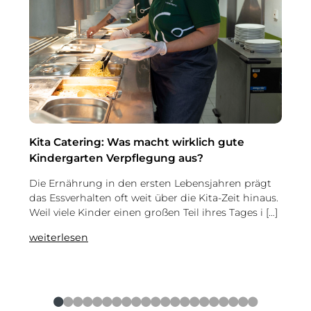
Kita Catering: Was macht wirklich gute
Was 
Kindergarten Verpflegung aus?
Menü
Die Ernährung in den ersten Lebensjahren prägt
Im Ga
das Essverhalten oft weit über die Kita-Zeit hinaus.
ein A
Weil viele Kinder einen großen Teil ihres Tages i […]
dem U
Hun [
:
weiterlesen
Kita
weite
Catering:
Was
macht
●
●
●
●
●
●
●
●
●
●
●
●
●
●
●
●
●
●
●
●
●
wirklich