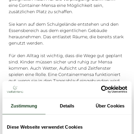
eine Container-Mensa eine Möglichkeit sein,
zusätzlichen Platz zu schaffen.
Sie kann auf dem Schulgelände entstehen und den
Essensbereich aus dem eigentlichen Gebäude
herausnehmen. Das entlastet Räume, die bereits stark
genutzt werden.
Für den Alltag ist wichtig, dass die Wege gut geplant
sind. Kinder müssen sicher und ruhig zur Mensa
kommen. Auch Wetter, Aufsicht und Zeitfenster
spielen eine Rolle. Eine Containermensa funktioniert
gut, wenn sie in den Tagesablauf eingebunden wird
und für Kinder schnell selbstverständlich wird.
Für Schulträger kann diese Lösung besonders
interessant sein, wenn bauliche Veränderungen im
Zustimmung
Details
Über Cookies
Bestand länger dauern oder der Ganztag bereits
früher erweitert werden muss.
Diese Webseite verwendet Cookies