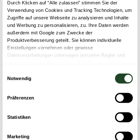
Durch Klicken auf “Alle zulassen” stimmen Sie der
Verwendung von Cookies und Tracking Technologien, um
Zugriffe auf unsere Webseite zu analysieren und Inhalte
und Werbung zu personalisieren, zu. Ihre Daten werden
außerdem mit Google zum Zwecke der
Produktverbesserung geteilt. Sie können individuelle
Einstellungen vornehmen oder gewisse
Datenverarbeitungen untersagen (einzelne Regler und
„Auswahl erlauben“) oder keine Einwilligung erteilen
(„Ablehnen“). Der Einsatz von notwendigen Cookies ist
Einwilligungsauswahl
Eine Container-Mensa kann weit mehr
für die Funktionalität der Webseite technisch erforderlich.
Notwendig
sein als eine Übergangslösung. Sie kann
Weitere Informationen finden Sie in unserer
für Schüler:innen zu einem festen und
Datenschutzerklärung
.
lebendigen Treffpunkt im Schulalltag
Präferenzen
werden.
Statistiken
Wann sind Snacklösungen
im Klassenraum sinnvoll?
Marketing