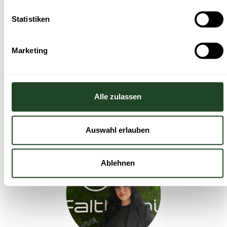
Zu den Jobs
Statistiken
Marketing
Wir machen das.
Persönlich.
Alle zulassen
Bei Fragen zum Bewerbungsprozess oder für
eine Initiativbewerbung freut sich das Team
People & Culture auf Ihre Nachricht.
Auswahl erlauben
Ablehnen