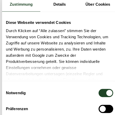
Zustimmung
Details
Über Cookies
Diese Webseite verwendet Cookies
Küche
Durch Klicken auf “Alle zulassen” stimmen Sie der
Verwendung von Cookies und Tracking Technologien, um
In unserer Küche arbeiten wir mit Herz und Hand. Mit
Zugriffe auf unsere Webseite zu analysieren und Inhalte
Kreativität und Sorgfalt bringen wir frische Ideen in
unsere Gerichte und machen jede Mahlzeit zu einem
und Werbung zu personalisieren, zu. Ihre Daten werden
Genuss.
außerdem mit Google zum Zwecke der
Produktverbesserung geteilt. Sie können individuelle
Einstellungen vornehmen oder gewisse
Datenverarbeitungen untersagen (einzelne Regler und
„Auswahl erlauben“) oder keine Einwilligung erteilen
(„Ablehnen“). Der Einsatz von notwendigen Cookies ist für
Einwilligungsauswahl
die Funktionalität der Webseite technisch erforderlich.
Notwendig
Weitere Informationen finden Sie in unserer
Datenschutzerklärung
.
Präferenzen