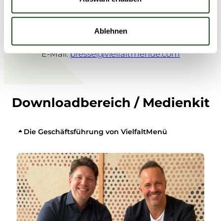
f
Pressematerialien:
P
l
Ablehnen
a
Anika Bornschein
t
z
E-Mail:
presse@vielfaltmenue.com
1
Downloadbereich / Medienkit
Die Geschäftsführung von VielfaltMenü