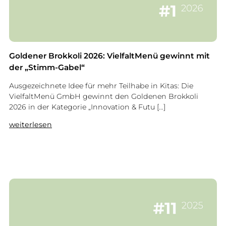
l
t
M
e
n
ü
Goldener Brokkoli 2026: VielfaltMenü gewinnt mit
s
der „Stimm-Gabel“
t
Ausgezeichnete Idee für mehr Teilhabe in Kitas: Die
ä
VielfaltMenü GmbH gewinnt den Goldenen Brokkoli
r
2026 in der Kategorie „Innovation & Futu […]
k
t
:
weiterlesen
F
G
ü
o
h
l
r
d
u
e
n
n
g
e
s
r
t
B
e