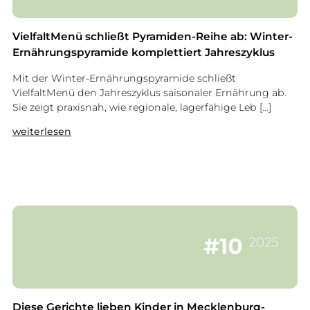
r
a
o
m
k
VielfaltMenü schließt Pyramiden-Reihe ab: Winter-
f
k
Ernährungspyramide komplettiert Jahreszyklus
ü
o
r
Mit der Winter-Ernährungspyramide schließt
l
n
VielfaltMenü den Jahreszyklus saisonaler Ernährung ab.
i
ä
Sie zeigt praxisnah, wie regionale, lagerfähige Leb […]
2
c
0
h
:
weiterlesen
2
s
V
6
t
i
:
e
e
V
W
l
i
a
f
e
c
a
l
h
l
f
s
t
a
t
M
l
u
e
t
m
n
M
s
ü
Diese Gerichte lieben Kinder in Mecklenburg-