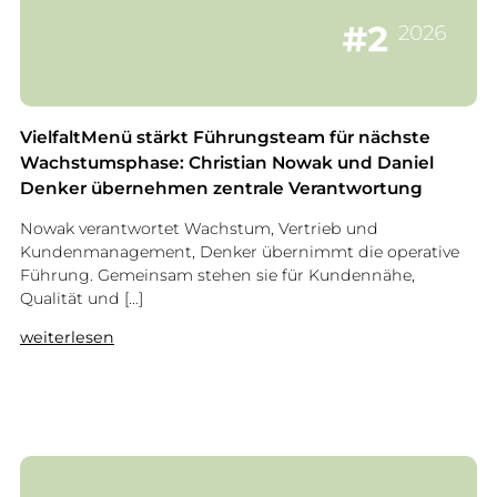
VielfaltMenü stärkt Führungsteam für nächste
Wachstumsphase: Christian Nowak und Daniel
Denker übernehmen zentrale Verantwortung
Nowak verantwortet Wachstum, Vertrieb und
Kundenmanagement, Denker übernimmt die operative
Führung. Gemeinsam stehen sie für Kundennähe,
Qualität und […]
:
weiterlesen
V
i
e
l
f
a