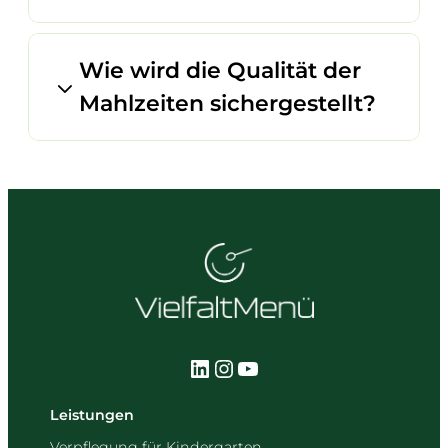
Wie wird die Qualität der
Mahlzeiten sichergestellt?
LinkedIn
Instagram
YouTube
(öffnet in einem neuen Tab)
(öffnet in einem neuen Tab)
(öffnet in einem neuen Tab
Leistungen
Verpflegung für Kindergarten