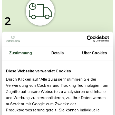
s
u
e
p
r
n
y
g
z
r
2
-
e
a
V
n
m
o
t
i
Cook & Hold
r
r
d
Zentral zubereitet, warmgehalten und flexibel
p
a
e
serviert.
o
l
k
m
e
Zustimmung
Details
Über Cookies
o
m
V
m
e
e
p
r
r
l
Diese Webseite verwendet Cookies
3
n
a
e
Durch Klicken auf “Alle zulassen” stimmen Sie der
:
n
t
D
t
Verwendung von Cookies und Tracking Technologien, um
t
D
w
Zugriffe auf unsere Webseite zu analysieren und Inhalte
i
Cook & Chill
R
o
e
und Werbung zu personalisieren, zu. Ihre Daten werden
Frisch gekocht, gekühlt geliefert.
-
r
r
außerdem mit Google zum Zwecke der
K
t
t
Produktverbesserung geteilt. Sie können individuelle
l
u
J