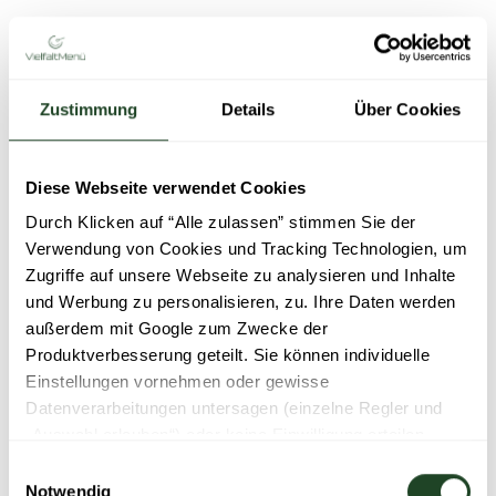
Zustimmung
Details
Über Cookies
Diese Webseite verwendet Cookies
Durch Klicken auf “Alle zulassen” stimmen Sie der
Verwendung von Cookies und Tracking Technologien, um
Zugriffe auf unsere Webseite zu analysieren und Inhalte
und Werbung zu personalisieren, zu. Ihre Daten werden
außerdem mit Google zum Zwecke der
Produktverbesserung geteilt. Sie können individuelle
Einstellungen vornehmen oder gewisse
Datenverarbeitungen untersagen (einzelne Regler und
„Auswahl erlauben“) oder keine Einwilligung erteilen
(„Ablehnen“). Der Einsatz von notwendigen Cookies ist
Einwilligungsauswahl
für die Funktionalität der Webseite technisch erforderlich.
Notwendig