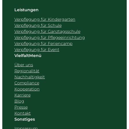
Leistungen
Verpflegung für Kindergarten
Verpflegung für Schule
Verpflegung für Ganztagsschule
Verpflegung für Pflegeeinrichtung
Verpflegung für Feriencamp
Verpflegung für Event
VielfaltMenü
Über uns
Regionalität
Nachhaltigkeit
Compliance
Kooperation
Karriere
Blog
Presse
Kontakt
Sonstiges
Impressum