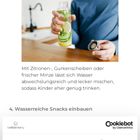
Mit Zitronen-, Gurkenscheiben oder
frischer Minze lässt sich Wasser
abwechslungsreich und lecker mischen,
sodass Kinder eher genug trinken.
4. Wasserreiche Snacks einbauen
Etwa ein Drittel der Flüssigkeit nehmen Kinder über
Lebensmittel auf. Gurke, Tomaten, Melone oder
Orangen sind ideale Begleiter. In Kitas können solche
Snacks Teil des Vespers sein. Für Schulen sind sie eine