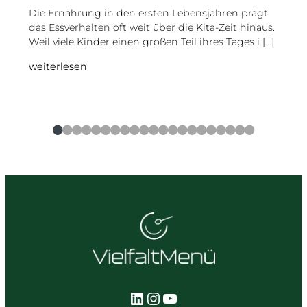
Die Ernährung in den ersten Lebensjahren prägt
Im Ga
das Essverhalten oft weit über die Kita-Zeit hinaus.
ein A
Weil viele Kinder einen großen Teil ihres Tages i […]
dem U
Hun [
:
weiterlesen
Kita
weite
Catering:
Was
macht
●
●
●
●
●
●
●
●
●
●
●
●
●
●
●
●
●
●
●
●
●
wirklich
gute
Kindergarten
Verpflegung
aus?
LinkedIn
Instagram
YouTube
(öffnet in einem neuen Tab)
(öffnet in einem neuen Tab)
(öffnet in einem neuen Tab