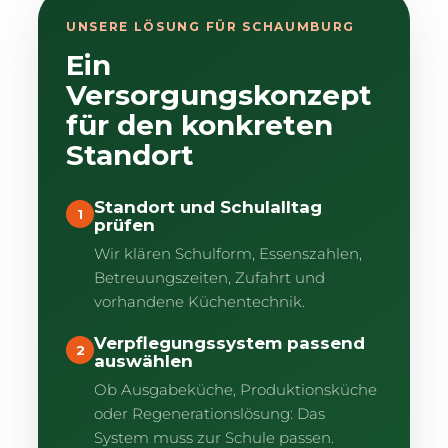
UNSERE LÖSUNG FÜR SCHAUMBURG
Ein
Versorgungskonzept
für den konkreten
Standort
Standort und Schulalltag
1
prüfen
Wir klären Schulform, Essenszahlen,
Betreuungszeiten, Zufahrt und
vorhandene Küchentechnik.
Verpflegungssystem passend
2
auswählen
Ob Ausgabeküche, Produktionsküche
oder Regenerationslösung: Das
System muss zur Schule passen.