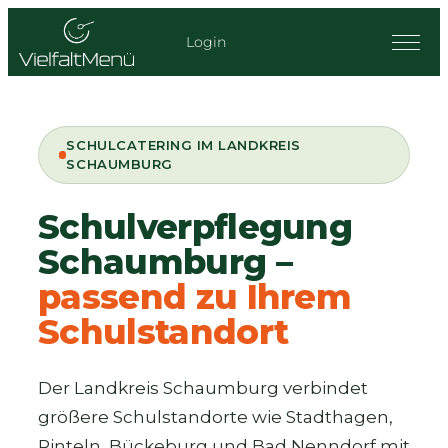
Zum
Inhalt
Login
springen
SCHULCATERING IM LANDKREIS
SCHAUMBURG
Schulverpflegung
Schaumburg –
passend zu Ihrem
Schulstandort
Der Landkreis Schaumburg verbindet
größere Schulstandorte wie Stadthagen,
Rinteln, Bückeburg und Bad Nenndorf mit