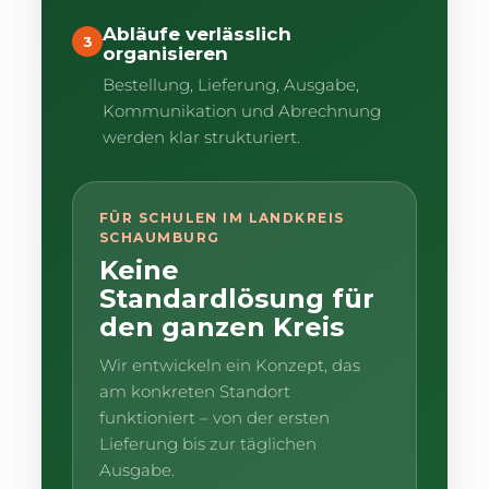
Abläufe verlässlich
3
organisieren
Bestellung, Lieferung, Ausgabe,
Kommunikation und Abrechnung
werden klar strukturiert.
FÜR SCHULEN IM LANDKREIS
SCHAUMBURG
Keine
Standardlösung für
den ganzen Kreis
Wir entwickeln ein Konzept, das
am konkreten Standort
funktioniert – von der ersten
Lieferung bis zur täglichen
Ausgabe.