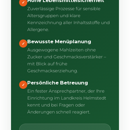
Hohe Lebensmittelsicherheit
✓
Zuverlässige Prozesse für sensible
Altersgruppen und klare
Kennzeichnung aller Inhaltsstoffe und
Allergene.
Bewusste Menüplanung
✓
Ausgewogene Mahlzeiten ohne
Zucker und Geschmacksverstärker –
mit Blick auf frühe
Geschmackserziehung.
Persönliche Betreuung
✓
Ein fester Ansprechpartner, der Ihre
Einrichtung im Landkreis Helmstedt
kennt und bei Fragen oder
Änderungen schnell reagiert.